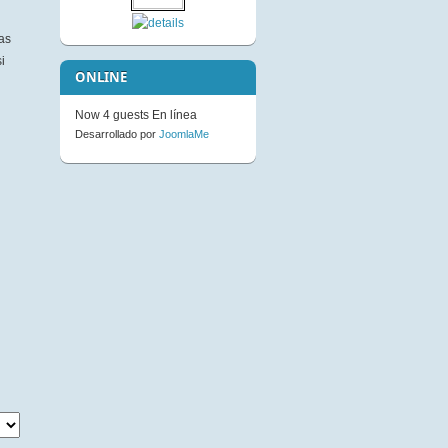
Not Available to Guests
as
i
ONLINE
Now 4 guests En línea
Desarrollado por
JoomlaMe