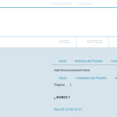
Friday
, Aug 07th
Last update
11:00:00 AM GMT
INICIO
NOTICIAS
Inicio
Noticias del Pueblo
Usu
Add Announcement Here
Inicio
»
Noticias del Pueblo
Página:
1
¿ ROBOS ?
Nov-03-11 00:22:47