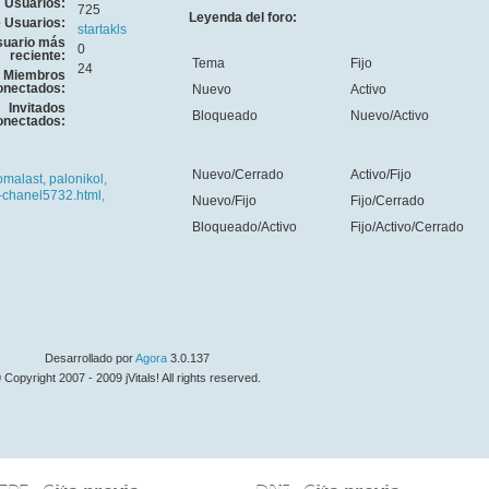
Usuarios:
725
Leyenda del foro:
e Usuarios:
startakls
uario más
0
reciente:
Tema
Fijo
24
Miembros
onectados:
Nuevo
Activo
Invitados
Bloqueado
Nuevo/Activo
onectados:
Nuevo/Cerrado
Activo/Fijo
omalast,
palonikol,
-chanel5732.html,
Nuevo/Fijo
Fijo/Cerrado
Bloqueado/Activo
Fijo/Activo/Cerrado
Desarrollado por
Agora
3.0.137
 Copyright 2007 - 2009 jVitals! All rights reserved.