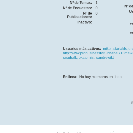
Nº de Temas:
1
Nº d
Nº de Encuestas:
0
Us
Nº de
0
Publicaciones:
Inactivo:
c
c
Usuarios más activos:
mikel,
startakls,
dr
http://www.probusinesstv.ru/chanel718/new
rasutralk,
okatornist,
sandrewikt
En línea:
No hay miembros en línea
©