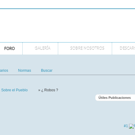
FORO
GALERÍA
SOBRE NOSOTROS
DESCAR
arios
Normas
Buscar
»
Sobre el Pueblo
» ¿ Robos ?
Útiles Publicaciones
#1