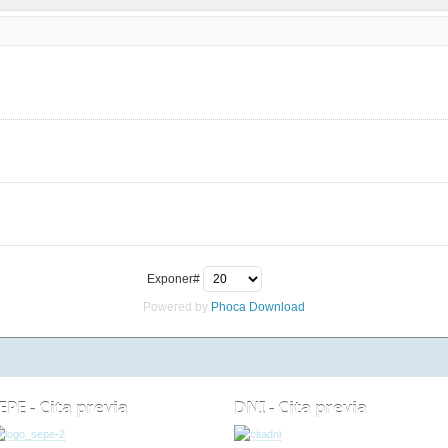
Exponer#
Powered by
Phoca
Download
EPE - Cita previa
DNI - Cita previa