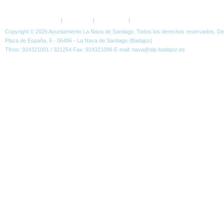
Política de Privacidad
|
Aviso Legal
|
Accesibilidad
|
Normas W3C
Copyright © 2026 Ayuntamiento La Nava de Santiago. Todos los derechos reservados. D
Plaza de España, 6 - 06486 - La Nava de Santiago (Badajoz)
Tfnos: 924321001 / 321254 Fax: 924321096 E-mail: nava@dip-badajoz.es