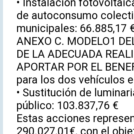
• Instalación fotovolta
de autoconsumo colectiv
municipales: 66.885,17 
ANEXO C. MODELO1 DE
DE LA ADECUADA REAL
APORTAR POR EL BENEFI
para los dos vehículos e
• Sustitución de luminar
público: 103.837,76 €
Estas acciones represen
290.027,01€, con el obje