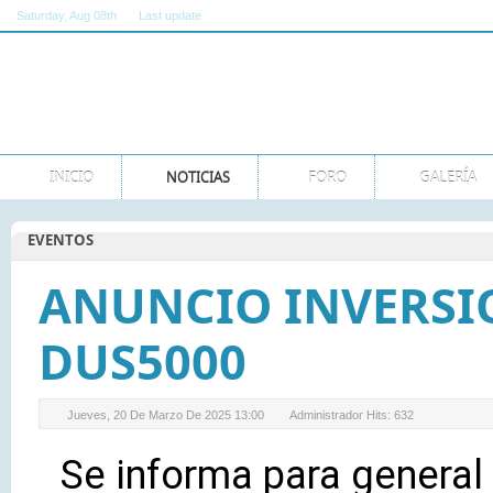
Saturday
, Aug 08th
Last update
11:00:00 AM GMT
INICIO
NOTICIAS
FORO
GALERÍA
EVENTOS
ANUNCIO INVERSI
DUS5000
Jueves, 20 De Marzo De 2025 13:00
Administrador
Hits: 632
Se informa para general