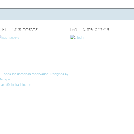
EPE - Cita previa
DNI - Cita previa
NTOS
Normas W3C
o. Todos los derechos reservados. Designed by
JoomlArt.com
.
Badajoz)
 nava@dip-badajoz.es