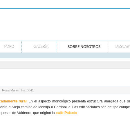
GMT
FORO
GALERÍA
SOBRE NOSOTROS
DESCAR
Rosa María
Hits: 6041
cadamente rural
. En el aspecto morfológico presenta estructura alargada que s
 sobre el viejo camino de Montijo a Cordobilla. Las edificaciones son de tipo camp
rqueses de Valdeoro, que originó la
calle Palacio
.