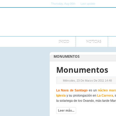
Thursday
, Aug 06th
Last update
11:00:00 AM 
INICIO
NOTICIAS
MONUMENTOS
Monumentos
Miércoles, 23 De Marzo De 2011 14:48
La Nava de Santiago
es un
núcleo mar
Iglesia
y su prolongación en
La Carrera
,
la solariega de los Ovando, más tarde Ma
Leer más...