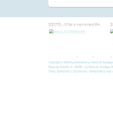
SEXPE - Alta o renovación
S
ESTÁ AQUÍ:
SOBRE NOSOTROS
MONUME
Política de Privacidad
|
Aviso Legal
|
Accesibilidad
|
Copyright © 2026 Ayuntamiento La Nava de Santiag
Plaza de España, 6 - 06486 - La Nava de Santiago (
Tfnos: 924321001 / 321254 Fax: 924321096 E-mail: