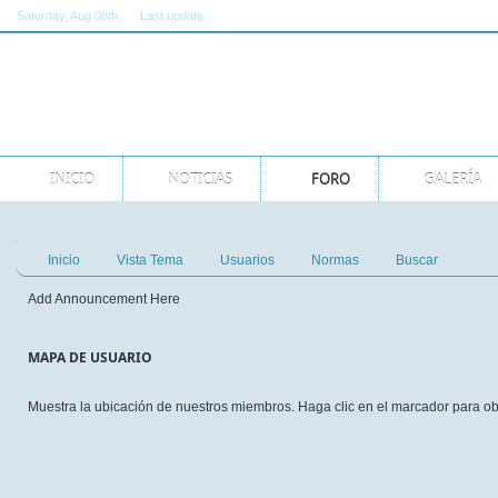
Saturday
, Aug 08th
Last update
11:00:00 AM GMT
INICIO
NOTICIAS
FORO
GALERÍA
Inicio
Vista Tema
Usuarios
Normas
Buscar
Add Announcement Here
MAPA DE USUARIO
Muestra la ubicación de nuestros miembros. Haga clic en el marcador para ob