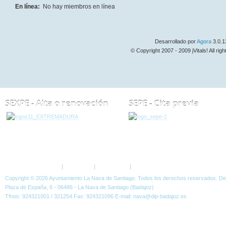
En línea:
No hay miembros en línea
Desarrollado por
Agora
3.0.1
© Copyright 2007 - 2009 jVitals! All rig
SEXPE - Alta o renovación
SEPE - Cita previa
ESTÁ AQUÍ:
FORO
Política de Privacidad
|
Aviso Legal
|
Accesibilidad
|
Normas W3C
Copyright © 2026 Ayuntamiento La Nava de Santiago. Todos los derechos reservados. D
Plaza de España, 6 - 06486 - La Nava de Santiago (Badajoz)
Tfnos: 924321001 / 321254 Fax: 924321096 E-mail: nava@dip-badajoz.es