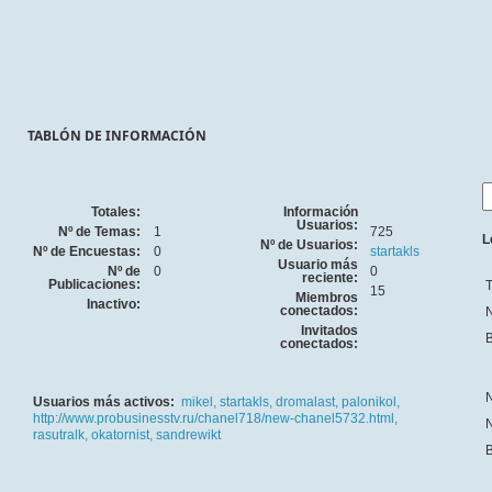
TABLÓN DE INFORMACIÓN
Totales:
Información
Usuarios:
Nº de Temas:
1
725
L
Nº de Usuarios:
Nº de Encuestas:
0
startakls
Usuario más
Nº de
0
0
reciente:
Publicaciones:
T
15
Miembros
Inactivo:
conectados:
N
Invitados
B
conectados:
N
Usuarios más activos:
mikel,
startakls,
dromalast,
palonikol,
http://www.probusinesstv.ru/chanel718/new-chanel5732.html,
N
rasutralk,
okatornist,
sandrewikt
B