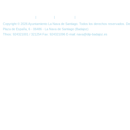
ESTÁ AQUÍ:
FORO
Política de Privacidad
|
Aviso Legal
|
Accesibilidad
|
Normas W3C
Copyright © 2026 Ayuntamiento La Nava de Santiago. Todos los derechos reservados. D
Plaza de España, 6 - 06486 - La Nava de Santiago (Badajoz)
Tfnos: 924321001 / 321254 Fax: 924321096 E-mail: nava@dip-badajoz.es