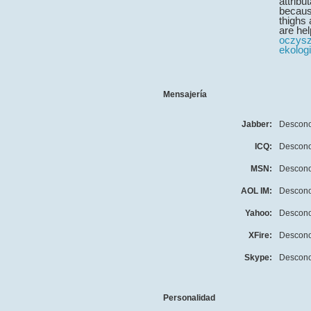
attribu
becaus
thighs 
are hel
oczysz
ekolog
Mensajería
Jabber:
Descono
ICQ:
Descono
MSN:
Descono
AOL IM:
Descono
Yahoo:
Descono
XFire:
Descono
Skype:
Descono
Personalidad