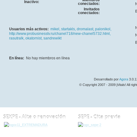
Miembros
Inactivo:
conectados:
N
Invitados
B
conectados:
N
Usuarios más activos:
mikel,
startakls,
dromalast,
palonikol,
http://www.probusinesstv.ru/chanel718/new-chanel5732.html,
N
rasutralk,
okatornist,
sandrewikt
B
En línea:
No hay miembros en línea
Desarrollado por
Agora
3.0.1
© Copyright 2007 - 2009 jVitals! All rig
SEXPE - Alta o renovación
SEPE - Cita previa