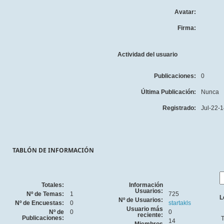
Avatar:
Firma:
Actividad del usuario
Publicaciones:
0
Última Publicación:
Nunca
Registrado:
Jul-22-1
TABLÓN DE INFORMACIÓN
Totales:
Información
Usuarios:
Nº de Temas:
1
725
L
Nº de Usuarios:
Nº de Encuestas:
0
startakls
Usuario más
Nº de
0
0
reciente:
Publicaciones:
T
14