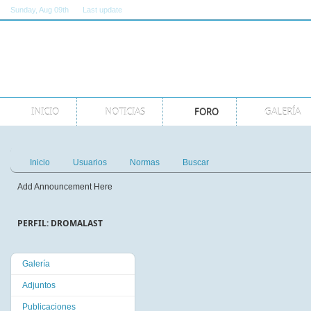
Sunday
, Aug 09th
Last update
11:00:00 AM GMT
INICIO
NOTICIAS
FORO
GALERÍA
Inicio
Usuarios
Normas
Buscar
Add Announcement Here
PERFIL: DROMALAST
Galería
Adjuntos
Publicaciones