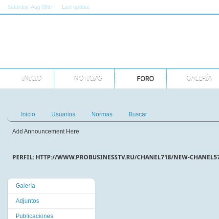
Saturday
, Aug 08th
Last update
11:00:00 AM GMT
INICIO
NOTICIAS
FORO
GALERÍA
Inicio
Usuarios
Normas
Buscar
Add Announcement Here
PERFIL: HTTP://WWW.PROBUSINESSTV.RU/CHANEL718/NEW-CHANEL5
Galería
Adjuntos
Publicaciones