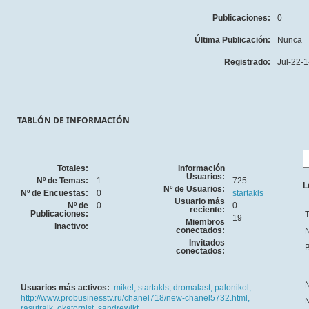
Publicaciones:
0
Última Publicación:
Nunca
Registrado:
Jul-22-1
TABLÓN DE INFORMACIÓN
Totales:
Información
Usuarios:
Nº de Temas:
1
725
L
Nº de Usuarios:
Nº de Encuestas:
0
startakls
Usuario más
Nº de
0
0
reciente:
Publicaciones:
T
19
Miembros
Inactivo:
conectados:
N
Invitados
B
conectados:
N
Usuarios más activos:
mikel,
startakls,
dromalast,
palonikol,
http://www.probusinesstv.ru/chanel718/new-chanel5732.html,
N
rasutralk,
okatornist,
sandrewikt