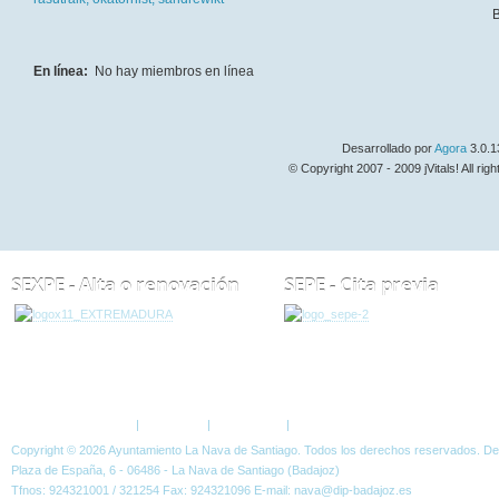
B
En línea:
No hay miembros en línea
Desarrollado por
Agora
3.0.1
© Copyright 2007 - 2009 jVitals! All rig
SEXPE - Alta o renovación
SEPE - Cita previa
ESTÁ AQUÍ:
FORO
Política de Privacidad
|
Aviso Legal
|
Accesibilidad
|
Normas W3C
Copyright © 2026 Ayuntamiento La Nava de Santiago. Todos los derechos reservados. D
Plaza de España, 6 - 06486 - La Nava de Santiago (Badajoz)
Tfnos: 924321001 / 321254 Fax: 924321096 E-mail: nava@dip-badajoz.es