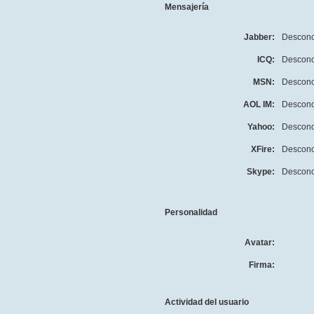
Mensajería
Jabber:
Descono
ICQ:
Descono
MSN:
Descono
AOL IM:
Descono
Yahoo:
Descono
XFire:
Descono
Skype:
Descono
Personalidad
Avatar:
Firma:
Actividad del usuario