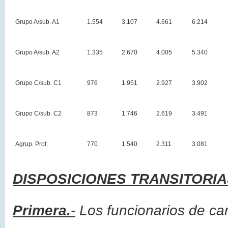
Grupo A/sub. A1
1.554
3.107
4.661
6.214
Grupo A/sub. A2
1.335
2.670
4.005
5.340
Grupo C/sub. C1
976
1.951
2.927
3.902
Grupo C/sub. C2
873
1.746
2.619
3.491
Agrup. Prof.
770
1.540
2.311
3.081
DISPOSICIONES TRANSITORIA
Primera.
-
Los funcionarios de carr