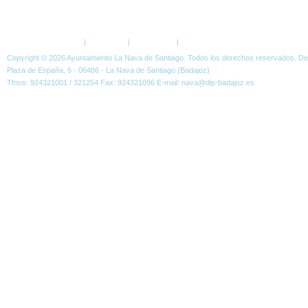
ESTÁ AQUÍ:
NOTICIAS
PLENOS
PLENO 19-05-2015
Política de Privacidad
|
Aviso Legal
|
Accesibilidad
|
Normas W3C
Copyright © 2026 Ayuntamiento La Nava de Santiago. Todos los derechos reservados. D
Plaza de España, 6 - 06486 - La Nava de Santiago (Badajoz)
Tfnos: 924321001 / 321254 Fax: 924321096 E-mail: nava@dip-badajoz.es