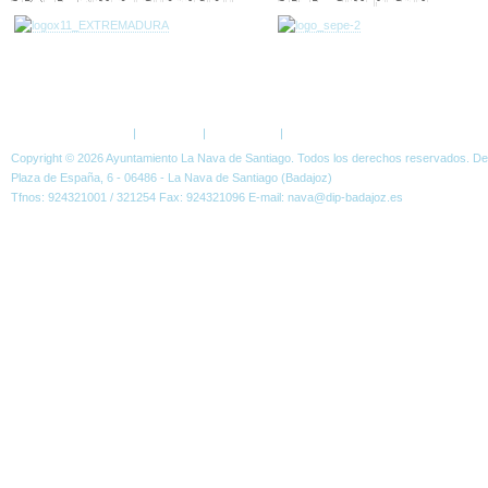
ESTÁ AQUÍ:
NOTICIAS
EVENTOS
II RUTA DE LOS GARBANZOS Y DÍA 
Política de Privacidad
|
Aviso Legal
|
Accesibilidad
|
Normas W3C
Copyright © 2026 Ayuntamiento La Nava de Santiago. Todos los derechos reservados. D
Plaza de España, 6 - 06486 - La Nava de Santiago (Badajoz)
Tfnos: 924321001 / 321254 Fax: 924321096 E-mail: nava@dip-badajoz.es