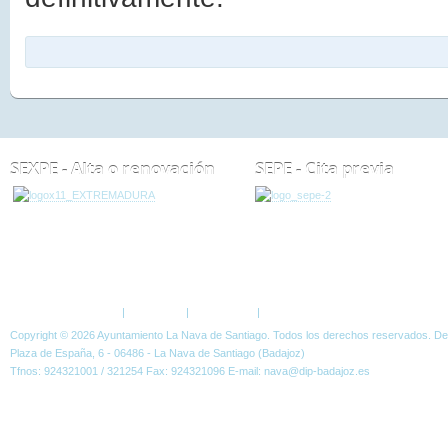
SEXPE - Alta o renovación
SEPE - Cita previa
ESTÁ AQUÍ:
NOTICIAS
CURSOS
BASES DE LA SELECCIÓN DE ALUMN
DUAL @PRENDIZEXT
Política de Privacidad
|
Aviso Legal
|
Accesibilidad
|
Normas W3C
Copyright © 2026 Ayuntamiento La Nava de Santiago. Todos los derechos reservados. D
Plaza de España, 6 - 06486 - La Nava de Santiago (Badajoz)
Tfnos: 924321001 / 321254 Fax: 924321096 E-mail: nava@dip-badajoz.es