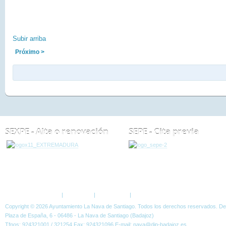
Subir arriba
Próximo >
SEXPE - Alta o renovación
SEPE - Cita previa
ESTÁ AQUÍ:
GALERÍA
FOTOGRÁFICA
EXPOSCIÓN DE MAQUETAS DE 
Política de Privacidad
|
Aviso Legal
|
Accesibilidad
|
Normas W3C
Copyright © 2026 Ayuntamiento La Nava de Santiago. Todos los derechos reservados. D
Plaza de España, 6 - 06486 - La Nava de Santiago (Badajoz)
Tfnos: 924321001 / 321254 Fax: 924321096 E-mail: nava@dip-badajoz.es