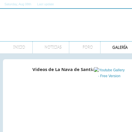
Saturday
, Aug 08th
Last update
11:00:00 AM GMT
INICIO
NOTICIAS
FORO
GALERÍA
Videos de La Nava de Santiago