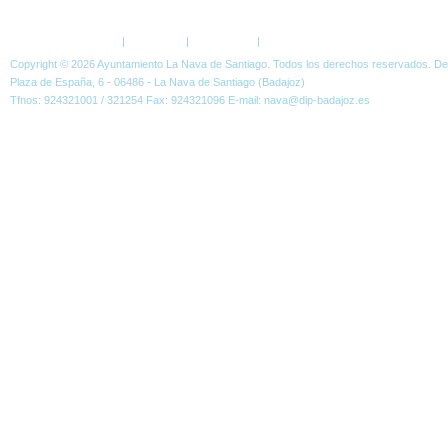
ESTÁ AQUÍ:
GALERÍA
VIDEOS
Política de Privacidad
|
Aviso Legal
|
Accesibilidad
|
Normas W3C
Copyright © 2026 Ayuntamiento La Nava de Santiago. Todos los derechos reservados. D
Plaza de España, 6 - 06486 - La Nava de Santiago (Badajoz)
Tfnos: 924321001 / 321254 Fax: 924321096 E-mail: nava@dip-badajoz.es