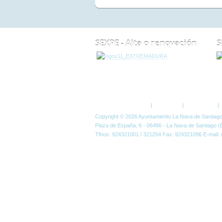
SEXPE - Alta o renovación
S
ESTÁ AQUÍ:
HOME
Política de Privacidad
|
Aviso Legal
|
Accesibilidad
|
Copyright © 2026 Ayuntamiento La Nava de Santiag
Plaza de España, 6 - 06486 - La Nava de Santiago (
Tfnos: 924321001 / 321254 Fax: 924321096 E-mail: