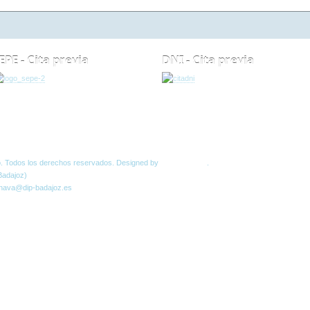
EPE - Cita previa
DNI - Cita previa
Normas W3C
o. Todos los derechos reservados. Designed by
JoomlArt.com
.
Badajoz)
 nava@dip-badajoz.es