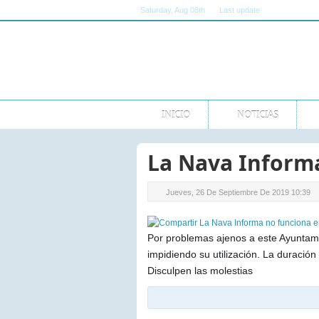
Saturday
, Aug 08th
Last update
11:00:00 AM G
INICIO
NOTICIAS
La Nava Inform
Jueves, 26 De Septiembre De 2019 10:39
Por problemas ajenos a este Ayuntami
impidiendo su utilización. La duración
Disculpen las molestias