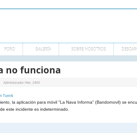
MT
FORO
GALERÍA
SOBRE NOSOTROS
DESCAR
a no funciona
Administrador
Hits: 2404
ento, la aplicación para móvil "La Nava Informa" (Bandomovil) se enc
 de este incidente es indeterminado.